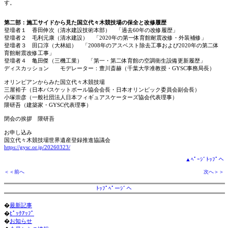
す。
第二部：施工サイドから見た国立代々木競技場の保全と改修履歴
登壇者１ 香田伸次（清水建設技術本部） 「過去60年の改修履歴」
登壇者２ 毛利元康（清水建設） 「2020年の第一体育館耐震改修・外装補修」
登壇者３ 田口淳（大林組） 「2008年のアスベスト除去工事および2020年の第二体
育館耐震改修工事」
登壇者４ 亀田傑（三機工業） 「第一・第二体育館の空調衛生設備更新履歴」
ディスカッション モデレーター：豊川斎赫（千葉大学准教授・GYSC事務局長）
オリンピアンからみた国立代々木競技場
三屋裕子（日本バスケットボール協会会長・日本オリンピック委員会副会長）
小塚崇彦（一般社団法人日本フィギュアスケーターズ協会代表理事）
隈研吾（建築家・GYSC代表理事）
閉会の挨拶 隈研吾
お申し込み
国立代々木競技場世界遺産登録推進協議会
https://gysc.or.jp/20260323/
▲ﾍﾟｰｼﾞﾄｯﾌﾟへ
＜＜前へ
次へ＞＞
ﾄｯﾌﾟﾍﾟーｼﾞへ
�
最新記事
�
ﾋﾟｯｸｱｯﾌﾟ
�
お知らせ