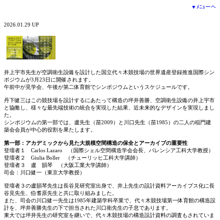
▼ﾒﾆｭーへ
2026.01.29 UP
井上宇市先生が空調衛生設備を設計した国立代々木競技場の世界遺産登録推進国際シン
ポジウムが3月23日に開催されます。
午前中が見学会、午後が第二体育館でシンポジウムというスケジュールです。
丹下健三はこの競技場を設計するにあたって構造の坪井善勝、空調衛生設備の井上宇市
と協働し、様々な最先端技術の統合を実現した結果、近未来的なデザインを実現しまし
た。
シンポジウムの第一部では、盧先生（苗2009）と川口先生（苗1985）の二人の稲門建
築会会員が中心的役割を果たします。
第一部：アカデミックから見た大規模空間構造の保全とアーカイブの重要性
登壇者１ Carlos Lazaro （国際シェル空間構造学会会長、バレンシア工科大学教授）
登壇者２ Giulia Boller （チューリッヒ工科大学講師）
登壇者３ 盧 韻琴 （大阪工業大学講師）
司会：川口健一（東京大学教授）
登壇者３の盧韻琴先生は長谷見研究室出身で、井上先生の設計資料アーカイブス化に長
谷見先生、伯耆原先生と共に取り組みました。
また、司会の川口健一先生は1985年建築学科卒業で、代々木競技場第一体育館の構造設
計を、坪井善勝先生の下で担当された川口衛先生の子息であります。
東大では坪井先生の研究室を継いで、代々木競技場の構造設計資料の調査もされていま