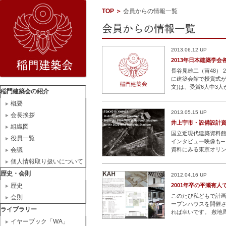
TOP
＞
会員からの情報一覧
2013.06.12 UP
2013年日本建築学会
長谷見雄二（苗48）
に建築会館で授賞式が
文)は、受賞6人中3
稲門建築会の紹介
賞された皆様、おめで
概要
文)】 佐
…続きを読
2013.05.15 UP
会長挨拶
井上宇市・設備設計資
組織図
国立近現代建築資料館
役員一覧
インタビュー映像も─
会議
資料にみる東京オリン
1964年東京オリン
個人情報取り扱いについて
場の資料が展示
…続
歴史・会則
2012.04.16 UP
歴史
2001年卒の平瀬有人で
このたび私どもで計画
会則
ープンハウスを開催
ライブラリー
れば幸いです。 敷地
にある程度塀や壁に
イヤーブック「WA」