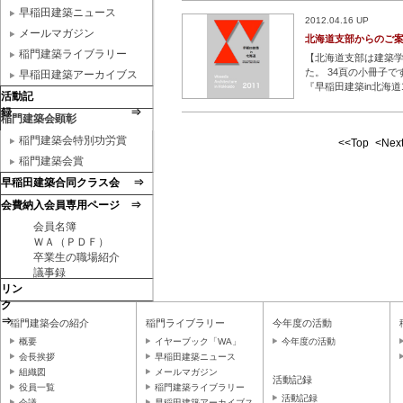
った場所の記憶を継
早稲田建築ニュース
2012.04.16 UP
メールマガジン
北海道支部からのご
稲門建築ライブラリー
【北海道支部は建築学
た。 34頁の小冊子
早稲田建築アーカイブス
『早稲田建築in北海
活動記
PDFでご紹介していま
録 ⇒
稲門建築会顕彰
稲門建築会特別功労賞
<<Top
<Nex
稲門建築会賞
早稲田建築合同クラス会 ⇒
会費納入会員専用ページ ⇒
会員名簿
ＷＡ（ＰＤＦ）
卒業生の職場紹介
議事録
リン
ク
⇒
稲門建築会の紹介
稲門ライブラリー
今年度の活動
概要
イヤーブック「WA」
今年度の活動
会長挨拶
早稲田建築ニュース
組織図
メールマガジン
活動記録
役員一覧
稲門建築ライブラリー
活動記録
会議
早稲田建築アーカイブス