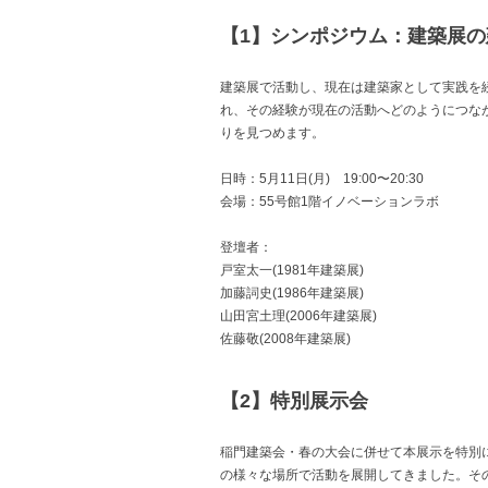
【1】シンポジウム：建築展の
建築展で活動し、現在は建築家として実践を
れ、その経験が現在の活動へどのようにつな
りを見つめます。
日時：5月11日(月) 19:00〜20:30
会場：55号館1階イノベーションラボ
登壇者：
戸室太一(1981年建築展)
加藤詞史(1986年建築展)
山田宮土理(2006年建築展)
佐藤敬(2008年建築展)
【2】特別展示会
稲門建築会・春の大会に併せて本展示を特別
の様々な場所で活動を展開してきました。そ