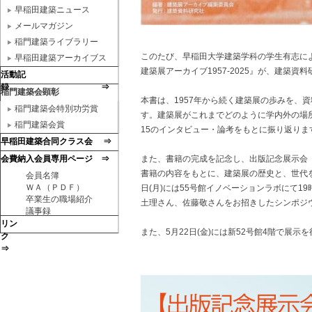
早稲田建築ニュース
メールマガジン
稲門建築ライブラリー
このたび、早稲田大学建築学科の学生有志によ
早稲田建築アーカイブス
建築展アーカイブ1957-2025』が、建築
活動記
録 ⇒
稲門建築会顕彰
本書は、1957年から続く建築展の歩みを、
稲門建築会特別功労賞
す。建築展がこれまでどのように学内外の場
稲門建築会賞
15のインタビュー・論考をもとに振り返りま
早稲田建築合同クラス会 ⇒
会費納入会員専用ページ ⇒
また、書籍の完成を記念し、出版記念展示会「わ
書籍の内容をもとに、建築展の歴史と、世代
会員名簿
ＷＡ（ＰＤＦ）
日(月)には55号館イノベーションラボにて
卒業生の職場紹介
土理さん、佐藤敬さんをお招きしたシンポジ
議事録
リン
また、5月22日(金)には新52号館4階で展
ク
⇒