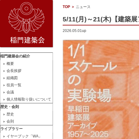
TOP
＞
ニュース
5/11(月)～21(木)【
2026.05.01up
稲門建築会の紹介
概要
会長挨拶
組織図
役員一覧
会議
個人情報取り扱いについて
歴史・会則
歴史
会則
ライブラリー
イヤーブック「WA」