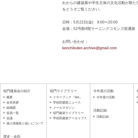
れからの建築展や学生主体の文化活動が新た
をどうぞご覧ください。
日時：5月22日(金) 9:00〜20:00
会場：52号館4階ラーニングコモンズ前通路
お問い合わせ：
kenchikuten.archive@gmail.com
稲門建築会の紹介
稲門ライブラリー
今年度の活動
概要
イヤーブック「WA」
今年度の活動
会長挨拶
早稲田建築ニュース
組織図
メールマガジン
活動記録
役員一覧
稲門建築ライブラリー
活動記録
会議
早稲田建築アーカイブス
個人情報取り扱いについて
歴史・会則