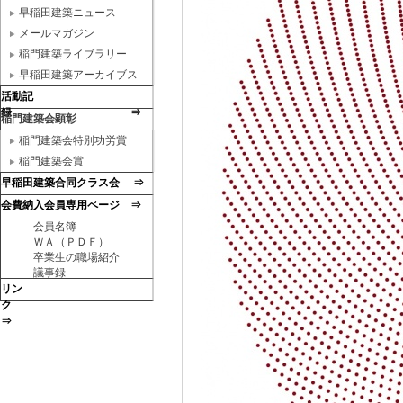
早稲田建築ニュース
メールマガジン
稲門建築ライブラリー
早稲田建築アーカイブス
活動記
録 ⇒
稲門建築会顕彰
稲門建築会特別功労賞
稲門建築会賞
早稲田建築合同クラス会 ⇒
会費納入会員専用ページ ⇒
会員名簿
ＷＡ（ＰＤＦ）
卒業生の職場紹介
議事録
リン
ク
⇒