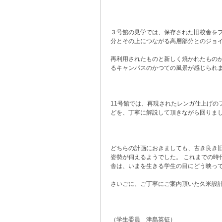
３号館の見学では、保存された旧校舎を
分とその上につながる高層部分とのジョ
再利用されたものと新しく焼かれたもの
るキャンパスのかつての風景が感じられ
11号館では、再現されたレンガ仕上げの
どを、丁寧に解説して頂きながら回りま
どちらの計画におきましても、古き良き
姿勢が伺えるようでした。 これまでの
舎は、いまを生きる学生の目にどう映っ
さいごに、ご丁寧にご案内頂いた久米設
（学生委員 津島英征）