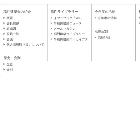
稲門建築会の紹介
稲門ライブラリー
今年度の活動
概要
イヤーブック「WA」
今年度の活動
会長挨拶
早稲田建築ニュース
組織図
メールマガジン
活動記録
役員一覧
稲門建築ライブラリー
活動記録
会議
早稲田建築アーカイブス
個人情報取り扱いについて
歴史・会則
歴史
会則