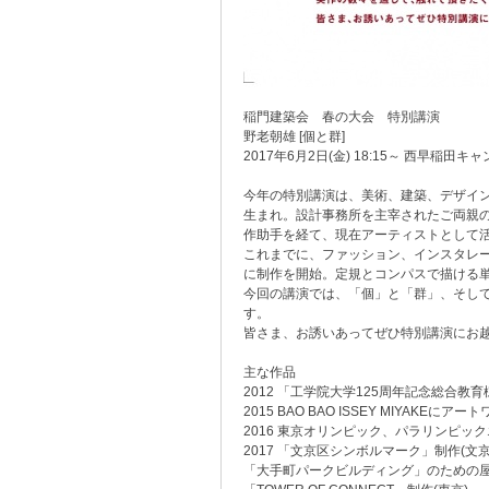
稲門建築会 春の大会 特別講演
野老朝雄 [個と群]
2017年6月2日(金) 18:15～ 西早稲田キ
今年の特別講演は、美術、建築、デザイン
生まれ。設計事務所を主宰されたご両親
作助手を経て、現在アーティストとして
これまでに、ファッション、インスタレー
に制作を開始。定規とコンパスで描ける
今回の講演では、「個」と「群」、そし
す。
皆さま、お誘いあってぜひ特別講演にお
主な作品
2012 「工学院大学125周年記念総合教
2015 BAO BAO ISSEY MIYAKEにア
2016 東京オリンピック、パラリンピッ
2017 「文京区シンボルマーク」制作(文京
「大手町パークビルディング」のための