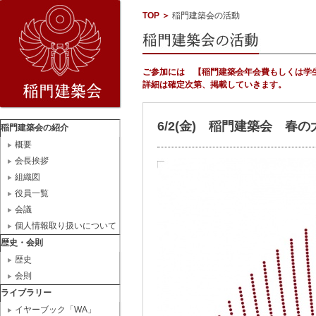
TOP
＞
稲門建築会の活動
ご参加には 【稲門建築会年会費もしくは学
詳細は確定次第、掲載していきます。
6/2(金) 稲門建築会 
稲門建築会の紹介
概要
会長挨拶
組織図
役員一覧
会議
個人情報取り扱いについて
歴史・会則
歴史
会則
ライブラリー
イヤーブック「WA」