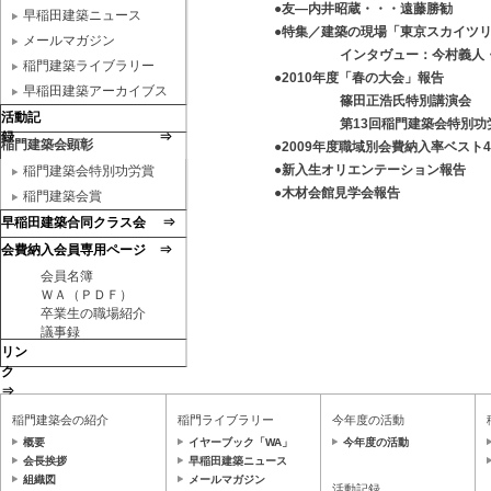
●友―内井昭蔵・・・遠藤勝勧
早稲田建築ニュース
●特集／建築の現場「東京スカイツリー
メールマガジン
インタヴュー：今村義人・亀井忠
稲門建築ライブラリー
●2010年度「春の大会」報告
早稲田建築アーカイブス
篠田正浩氏特別講演会
活動記
第13回稲門建築会特別功労賞
録 ⇒
稲門建築会顕彰
●2009年度職域別会費納入率ベスト4
●新入生オリエンテーション報告
稲門建築会特別功労賞
●木材会館見学会報告
稲門建築会賞
早稲田建築合同クラス会 ⇒
会費納入会員専用ページ ⇒
会員名簿
ＷＡ（ＰＤＦ）
卒業生の職場紹介
議事録
リン
ク
⇒
稲門建築会の紹介
稲門ライブラリー
今年度の活動
概要
イヤーブック「WA」
今年度の活動
会長挨拶
早稲田建築ニュース
組織図
メールマガジン
活動記録