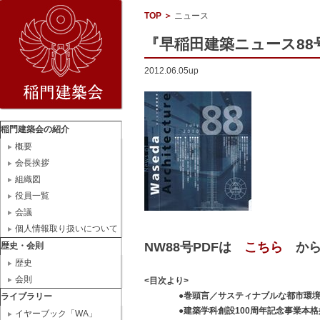
TOP
＞
ニュース
『早稲田建築ニュース88号』
2012.06.05up
稲門建築会の紹介
概要
会長挨拶
組織図
役員一覧
会議
個人情報取り扱いについて
NW88号PDFは
こちら
から
歴史・会則
歴史
会則
<目次より>
●巻頭言／サスティナブルな都市環境・都
ライブラリー
●建築学科創設100周年記念事業本格始
イヤーブック「WA」