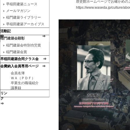
歴史館ホームページでお確かめの上お
早稲田建築ニュース
https://www.waseda.jp/culture/about/fac
メールマガジン
稲門建築ライブラリー
早稲田建築アーカイブス
活動記
録 ⇒
稲門建築会顕彰
稲門建築会特別功労賞
稲門建築会賞
早稲田建築合同クラス会 ⇒
会費納入会員専用ページ ⇒
会員名簿
ＷＡ（ＰＤＦ）
卒業生の職場紹介
議事録
リン
ク
⇒