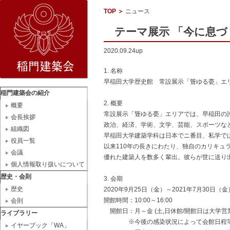
TOP
＞
ニュース
テーマ展示 「今に息づ
2020.09.24up
1. 名称
早稲田大学歴史館 常設展示「聳ゆる甍」エ
稲門建築会の紹介
2. 概要
概要
常設展示「聳ゆる甍」エリアでは、早稲田の
会長挨拶
政治、経済、学術、文学、芸能、スポーツな
組織図
早稲田大学建築学科は日本でニ番目、私学では
役員一覧
以来110年の長きにわたり、独自のカリキュ
会議
優れた建築人を数多く輩出。彼らが世に送り
個人情報取り扱いについて
歴史・会則
3. 会期
歴史
2020年9月25日（金）～2021年7月30日（金
開館時間：10:00～16:00
会則
開館日：月～金 (土,日休館/開館日は大学
ライブラリー
※今後の感染状況によって会館日程等は
イヤーブック「WA」