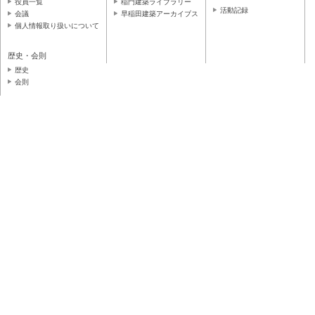
役員一覧
稲門建築ライブラリー
活動記録
会議
早稲田建築アーカイブス
個人情報取り扱いについて
歴史・会則
歴史
会則