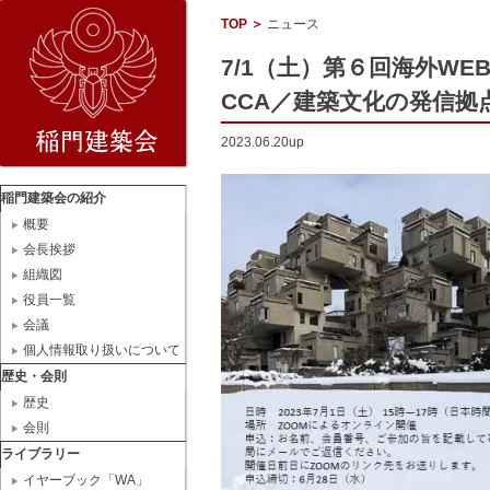
TOP
＞
ニュース
7/1（土）第６回海外W
CCA／建築文化の発信拠点
2023.06.20up
稲門建築会の紹介
概要
会長挨拶
組織図
役員一覧
会議
個人情報取り扱いについて
歴史・会則
歴史
会則
ライブラリー
イヤーブック「WA」