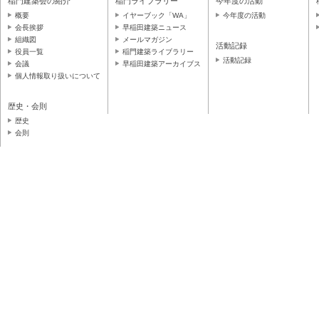
稲門建築会の紹介
稲門ライブラリー
今年度の活動
概要
イヤーブック「WA」
今年度の活動
会長挨拶
早稲田建築ニュース
組織図
メールマガジン
活動記録
役員一覧
稲門建築ライブラリー
活動記録
会議
早稲田建築アーカイブス
個人情報取り扱いについて
歴史・会則
歴史
会則