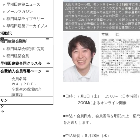
早稲田建築ニュース
メールマガジン
稲門建築ライブラリー
早稲田建築アーカイブス
活動記
録 ⇒
稲門建築会顕彰
稲門建築会特別功労賞
稲門建築会賞
早稲田建築合同クラス会 ⇒
会費納入会員専用ページ ⇒
会員名簿
ＷＡ（ＰＤＦ）
卒業生の職場紹介
議事録
■日時：７月1日（土） 15:00～（日本時間
リン
ZOOMによるオンライン開催
ク
⇒
■申込：会員氏名、会員番号を明記の上、稲門
をお送りします。
■申込締切：６月28日（水）