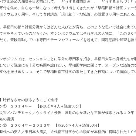
バブル経済の崩壊を目の前にして、「どうする都市計画」、「どうするまちづくり
寄付を集め、自らも一緒になって考え作り出してきたのが「早稲田都市計画フォー
ポジウム３０周年、そして寄付講座「現代都市・地域論」の設置３０周年にあたる
、早稲田の都市計画分野からはどんな人びとが育ち、どのような思いで社会に出て
て何を考えているのだろうか。本シンポジウムではそれぞれの人物に、「この３０
だく。普段活動している専門のテーマやフィールドを超えて、問題意識や展望を語
ンポジウムでは、セッションごとに学外の専門家を招き、早稲田大学出身者たちが
していく議論にも十分な時間を設けたい。早稲田学内に閉じず、オープンな議論の
変化を振り返りつつ、そこで早稲田都市計画の果たしてきた役割について議論して
】時代をさかのぼるようにして進行
ン① ２０１４年～ 【各20分×４人＋議論50分】
害／パンデミック／ウクライナ侵攻 激動のなか新たな主体が模索される１０年
名の講演
ン② ２００４年～２０１３年 【各20分×４人＋議論50分】
代への突入／東日本大震災 近代都市計画からの脱却が本格的に提唱された１０