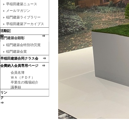
早稲田建築ニュース
メールマガジン
稲門建築ライブラリー
早稲田建築アーカイブス
活動記
録 ⇒
稲門建築会顕彰
稲門建築会特別功労賞
稲門建築会賞
早稲田建築合同クラス会 ⇒
会費納入会員専用ページ ⇒
会員名簿
ＷＡ（ＰＤＦ）
卒業生の職場紹介
議事録
リン
ク
⇒