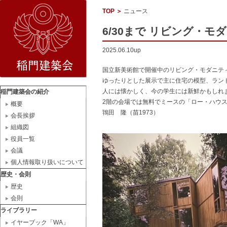
TOP
＞
ニュース
6/30まで リビング・モダ
2025.06.10up
国立新美術館で開催中のリビング・モダニティ 
ゆったりとした展示で主に住宅の模型、ランド
人には懐かしく、今の学生には新鮮かもしれ
稲門建築会の紹介
2階の会場では無料でミースの「ロー・ハウ
概要
鴇田 隆（苗1973）
会長挨拶
組織図
役員一覧
会議
個人情報取り扱いについて
歴史・会則
歴史
会則
ライブラリー
イヤーブック「WA」