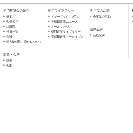
稲門建築会の紹介
稲門ライブラリー
今年度の活動
概要
イヤーブック「WA」
今年度の活動
会長挨拶
早稲田建築ニュース
組織図
メールマガジン
活動記録
役員一覧
稲門建築ライブラリー
活動記録
会議
早稲田建築アーカイブス
個人情報取り扱いについて
歴史・会則
歴史
会則