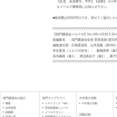
【氏名、会員番号、卒年】【金額】【○○年
をメールで事務局にお知らせ下さい。
■維持費は5000円/口です。併せてご協力
/*/*/*/*/*/*/*/*/*/*/*/*/*/*/*/*/*/*/*/*/*/*/*/*/*/*/*/*/*/*/
【稲門建築会メルマガ】No.146≪2016.2.10
総編集長 ：稲門建築会会長 菅原道雄 (苗S36
編集責任者：広報委員長 山本茂義（苗S56
学生委員（メルマガ担当）： 飯嶋美希（修1
高光麻維（修1）、渡辺真歩子（修1）、廣戸
/*/*/*/*/*/*/*/*/*/*/*/*/*/*/*/*/*/*/*/*/*/*/*/*/*/*/*/*/*/*/
稲門建築会の紹介
稲門ライブラリー
今年度の活動
概要
イヤーブック「WA」
今年度の活動
会長挨拶
早稲田建築ニュース
組織図
メールマガジン
活動記録
役員一覧
稲門建築ライブラリー