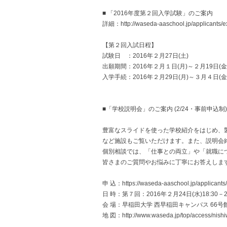
■ 「2016年度第２回入学試験」のご案内
詳細：http://waseda-aaschool.jp/applicants/e
【第２回入試日程】
試験日 ：2016年２月27日(土)
出願期間：2016年２月１日(月)～２月19日(金
入学手続：2016年２月29日(月)～３月４日(金
■「学校説明会」のご案内 (2/24・事前申込制)
豊富なスライドを使った学校紹介をはじめ、
など施設もご覧いただけます。また、説明会
個別相談では、「仕事との両立」や「就職に
皆さまのご質問やお悩みに丁寧にお答えしま
申 込：https://waseda-aaschool.jp/applicants/
日 時：第７回：2016年２月24日(水)18:30－21
会 場：早稲田大学 西早稲田キャンパス 66
地 図：http://www.waseda.jp/top/access/nis