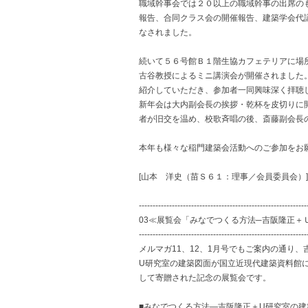
職域幹事会では２０以上の職域幹事の出席の
報告、合同クラス会の開催報告、建築学会代
なされました。
続いて５６号館Ｂ１階生協カフェテリアに場
古谷教授によるミニ講演会が開催されました
紹介していただき、参加者一同興味深く拝聴
新年会は大内副会長の挨拶・乾杯を皮切りに
者が旧交を温め、校歌斉唱の後、斎藤副会長
本年も様々な稲門建築会活動へのご参加をお
[山本 洋史（苗Ｓ６１：理事／会員委員会）]
-------------------------------------------------------------
03≪展覧会「みなでつくる方法─吉阪隆正＋
-------------------------------------------------------------
メルマガ11、12、1月号でもご案内の通り
U研究室の建築図面が国立近現代建築資料館
して寄贈された記念の展覧会です。
■みなでつくる方法―吉阪隆正＋U研究室の建