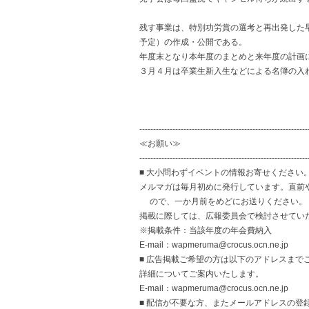
残す事業は、特別功労賞の選考と再出発した
予定）の作成・公開である。
年度末となり本年度のまとめと来年度の計画
３月４月は卒業生新入生などによる名簿の入
事務局
-------------------------------------------------------------
≪お願い≫
-------------------------------------------------------------
■ 大小問わずイベントの情報お寄せください
メルマガは毎月初めに発行しています。直前
ので、一か月前をめどにお送りください。
掲載に際しては、広報委員会で検討させてい
※掲載条件：当該年度の年会費納入
E-mail：wapmeruma@crocus.ocn.ne.jp
■ 広告掲載ご希望の方は以下のアドレスまで
詳細についてご案内いたします。
E-mail：wapmeruma@crocus.ocn.ne.jp
■ 配信が不要な方、またメールアドレスの登