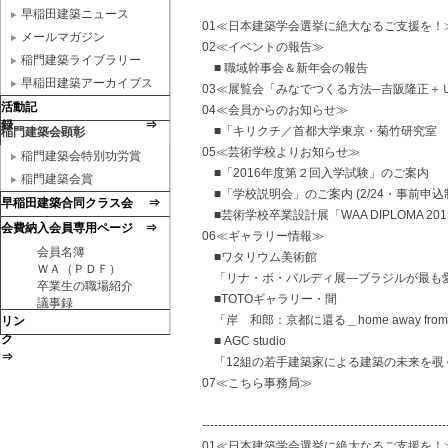
早稲田建築ニュース
01≪日本建築学会選挙に絶大なるご支援を！
メールマガジン
02≪イベントの報告≫
稲門建築ライブラリー
■ 職域幹事会＆新年会の報告
早稲田建築アーカイブス
03≪展覧会「みなでつくる方法─吉阪隆正＋
活動記
04≪会員からのお知らせ≫
録 ⇒
■「キリクチ／首都大学東京・菊竹研究室 ビ
稲門建築会顕彰
05≪芸術学校よりお知らせ≫
稲門建築会特別功労賞
■「2016年度第２回入学試験」のご案内
稲門建築会賞
■「学校説明会」のご案内 (2/24・事前申込
早稲田建築合同クラス会 ⇒
■芸術学校卒業設計展「WAA DIPLOMA 201
会費納入会員専用ページ ⇒
06≪ギャラリー情報≫
会員名簿
■ワタリウム美術館
ＷＡ（ＰＤＦ）
「リナ・ボ・バルディ展―ブラジルが最も
卒業生の職場紹介
■TOTOギャラリー・間
議事録
「岸 和郎：京都に還る＿home away from
リン
ク
■ AGC studio
⇒
「12組の若手建築家による建築の未来を覗く
07≪こちら事務局≫
-------------------------------------------------------------
01≪日本建築学会選挙に絶大なるご支援を！