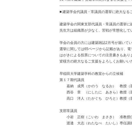
-------------------------------------------------------------
■ 建築学会代議員・常議員の選挙に絶大なる
建築学会の関東支部代議員・常議員の選挙に
先生方は組織票が少なく、苦戦が常態化して
学会の会員の方には建築雑誌2月号が届いて
選挙に関しては65ページから記載があり、電
はがきによる投票についての注意書きもあり
皆様方の絶大なるご支援をよろしくお願いい
早稲田大学建築学科の教室からの立候補
第１７期代議員
嘉納 成男（かのう なるお） 教授（
西谷 章 （にしたに あきら）教授（苗
高口 洋人（たかぐち ひろと）教授（
支部常議員
小岩 正樹（こいわ まさき） 准教授(苗
渡邊 大志（わたなべ たいし）専任講師(