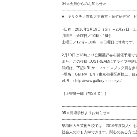
04≪会員からのお知らせ≫
-------------------------------------------------------------
■「キリクチ／首都大学東京・菊竹研究室 ビ
○日程：2016年2月19日（金）～2月27日（
月曜日～金曜日／10時～18時
土曜日／12時～18時 ※日曜日は休廊です。
2月19日は18時より公開講評会を開催予定で
また、この模様はUSTREAMにてライブ中継
詳細は、下記URLか、フェイスブック頁を参
○場所：Gallery TEN（東京都港区新橋二丁
○URL：http://www.gallery-ten.tokyo/
［上曽健一郎（苗S６０）］
-------------------------------------------------------------
05≪芸術学校よりお知らせ≫
-------------------------------------------------------------
早稲田大学芸術学校では、2016年度新入生
社会人の方も入学できます。関心のある方に