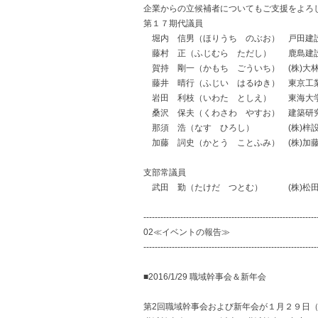
企業からの立候補者についてもご支援をよろ
第１７期代議員
堀内 信男（ほりうち のぶお） 戸田建設(
藤村 正（ふじむら ただし） 鹿島建設(
賀持 剛一（かもち ごういち） (株)大林
藤井 晴行（ふじい はるゆき） 東京工業
岩田 利枝（いわた としえ） 東海大学
桑沢 保夫（くわさわ やすお） 建築研究
那須 浩（なす ひろし） (株)梓設計
加藤 詞史（かとう ことふみ） (株)加藤
支部常議員
武田 勤（たけだ つとむ） (株)松田平
-------------------------------------------------------------
02≪イベントの報告≫
-------------------------------------------------------------
■2016/1/29 職域幹事会＆新年会
第2回職域幹事会および新年会が１月２９日