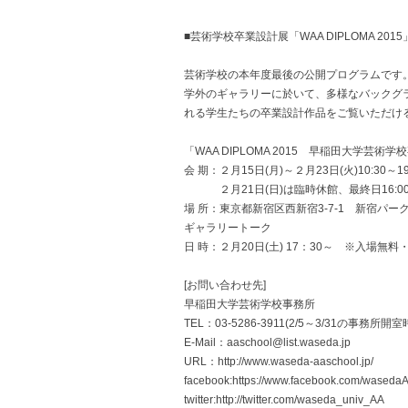
■芸術学校卒業設計展「WAA DIPLOMA 2015
芸術学校の本年度最後の公開プログラムです
学外のギャラリーに於いて、多様なバックグ
れる学生たちの卒業設計作品をご覧いただけ
「WAA DIPLOMA 2015 早稲田大学芸術
会 期：２月15日(月)～２月23日(火)10:30～
２月21日(日)は臨時休館、最終日16:0
場 所：東京都新宿区西新宿3-7-1 新宿パー
ギャラリートーク
日 時：２月20日(土) 17：30～ ※入場無
[お問い合わせ先]
早稲田大学芸術学校事務所
TEL：03-5286-3911(2/5～3/31の事務所開室
E-Mail：aaschool@list.waseda.jp
URL：http://www.waseda-aaschool.jp/
facebook:https://www.facebook.com/waseda
twitter:http://twitter.com/waseda_univ_AA