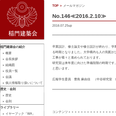
TOP
＞
メールマガジン
No.146≪2016.2.10≫
2016.07.25up
*************************************************
卒業設計、修士論文や修士設計が終わり、学
稲門建築会の紹介
る時期となりました。大学構内も人の気配が
概要
工事が着々と進められております。
会長挨拶
研究室は来年度に向けた準備段階の時期です
組織図
と思います。
役員一覧
会議
広報学生委員 豊島 麻由佳 （中谷研究室 
個人情報取り扱いについて
歴史・会則
*************************************************
歴史
会則
ライブラリー
コンテンツ＋＋＋＋＋＋＋＋＋＋＋＋＋＋＋
イヤーブック「WA」