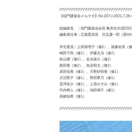
/*/*/*/*/*/*/*/*/*/*/*/*/*/*/*/*/*/*/*/*/*/*/*/*/*/*/*/*/*/*/
【稲門建築会メルマガ】No.207≪2021.7.26
総編集長 ：稲門建築会会長 亀井忠夫(苗S52
編集責任者：広報委員長 兒玉謙一郎（苗H0
学生委員：上田留理子（修2）、後藤佑美（修
嶋田千秋（修2）、伊藤丈治（修2）
秋山曜（修2）、友光俊介（修2）
新田竜（修2）、魚谷昭太（修2）
原田佳典（修2）、天野紗弥香（修1）
大沼聖子（修1）、野田夢乃（修1）
冨澤佑介（修1）、上原のぞみ（修1）
竹内將人（修1）、池田瑚子（修1）
高橋知希（修1）
/*/*/*/*/*/*/*/*/*/*/*/*/*/*/*/*/*/*/*/*/*/*/*/*/*/*/*/*/*/*/