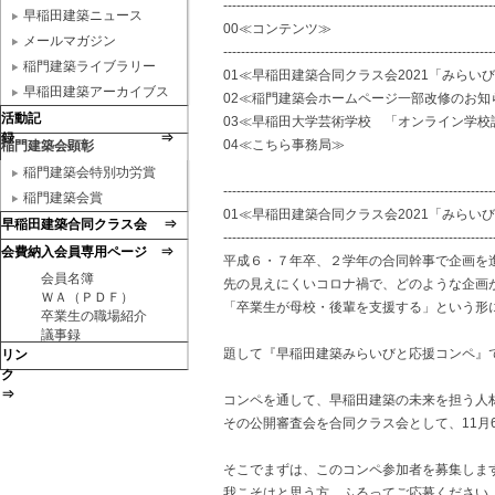
-------------------------------------------------------------
早稲田建築ニュース
00≪コンテンツ≫
メールマガジン
-------------------------------------------------------------
稲門建築ライブラリー
01≪早稲田建築合同クラス会2021「みらい
早稲田建築アーカイブス
02≪稲門建築会ホームページ一部改修のお知
活動記
03≪早稲田大学芸術学校 「オンライン学校
録 ⇒
04≪こちら事務局≫
稲門建築会顕彰
稲門建築会特別功労賞
-------------------------------------------------------------
稲門建築会賞
01≪早稲田建築合同クラス会2021「みらい
早稲田建築合同クラス会 ⇒
-------------------------------------------------------------
会費納入会員専用ページ ⇒
平成６・７年卒、２学年の合同幹事で企画を
会員名簿
先の見えにくいコロナ禍で、どのような企画
ＷＡ（ＰＤＦ）
「卒業生が母校・後輩を支援する」という形
卒業生の職場紹介
議事録
題して『早稲田建築みらいびと応援コンペ』
リン
ク
⇒
コンペを通して、早稲田建築の未来を担う人
その公開審査会を合同クラス会として、11月
そこでまずは、このコンペ参加者を募集しま
我こそはと思う方、ふるってご応募ください