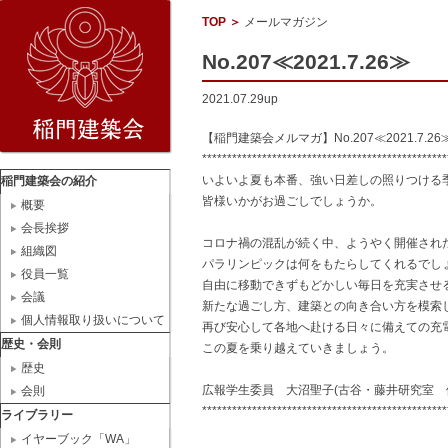
TOP
＞
メールマガジン
No.207≪2021.7.26≫
2021.07.29up
【稲門建築会メルマガ】No.207≪2021.7.26
*************************************************
いよいよ夏も本番、強い日差しの照りつける
稲門建築会の紹介
皆様いかがお過ごしでしょうか。
概要
会長挨拶
コロナ禍の混乱が続く中、ようやく開催され
組織図
パラリンピックは何をもたらしてくれるでし
役員一覧
自由に移動できずもどかしい毎日を充実させ
会議
新たな過ごし方、建築との向き合い方を模索
個人情報取り扱いについて
再び安心して各地へ赴ける日々に備えての充
歴史・会則
この夏を乗り越えていきましょう。
歴史
広報学生委員 大沼聖子(古谷・藤井研究室 
会則
*************************************************
ライブラリー
イヤーブック「WA」