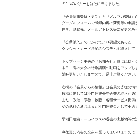
の4つのバナーを新たに設けました。
『会員情報登録・更新』と『メルマガ登録』
グーグルフォームで登録内容の変更等の申請
住所、勤務先、メールアドレス等に変更のあ
『会費納入』ではかねてより要望のあった
クレジットカード決済のシステムを導入して
トップページ中央の『お知らせ』欄には様々
本日、春の大会の特別講演の動画をアップし
随時更新いたしますので、是非ご覧ください
右欄の『会員からの情報』は会員の皆様の情
投稿に際しては稲門建築会年会費の納入が必
また、政治・宗教・物販・各種サービス提供
その他社会通念上また稲門建築会として不適
早稲田建築アーカイブスや過去の出版物等の
今後更に内容の充実を図ってまいりますので