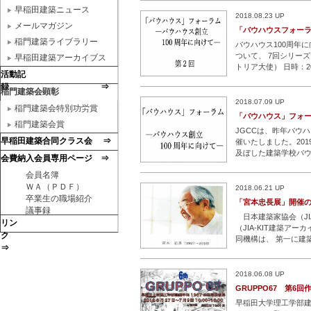
島大学名誉教
…続き
早稲田建築ニュース
2018.08.23 UP
メールマガジン
「バウハウスフォー
稲門建築ライブラリー
バウハウス100周年
ついて、 7回シリー
早稲田建築アーカイブス
トリア大使） 日時：2
活動記
学習室１ 主催：NP
録 ⇒
http://www.jgcc.or.jp 
稲門建築会顕彰
2018.07.09 UP
稲門建築会特別功労賞
「バウハウス」フォ
稲門建築会賞
JGCCは、昨年バウ
早稲田建築合同クラス会 ⇒
催いたしました。20
及ぼした建築学校バ
会費納入会員専用ページ ⇒
す。 第1回 総 論
会員名簿
9月14日（金）
…続き
ＷＡ（ＰＤＦ）
2018.06.21 UP
卒業生の職場紹介
「宮本忠長展」開催
議事録
日本建築家協会（JI
リン
（JIA-KIT建築
ク
同機構は、 第一に建
⇒
伝えること、 第三に
めの支援を行うこ
…
2018.06.08 UP
GRUPPO67 第6回
早稲田大学理工学部建