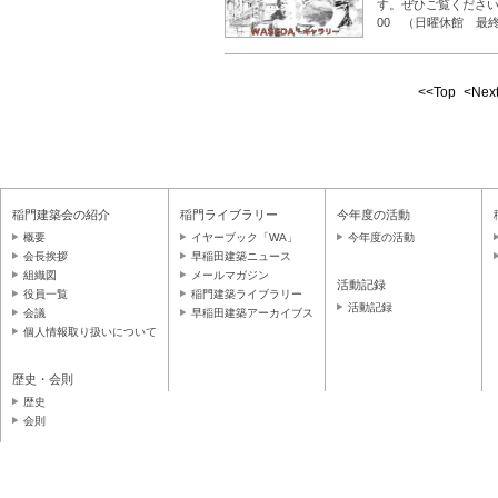
す。ぜひご覧ください。
00 （日曜休館 最終
品者：新井達彦、荒
相楽典康、七字祐介
<<Top
<Nex
稲門建築会の紹介
稲門ライブラリー
今年度の活動
概要
イヤーブック「WA」
今年度の活動
会長挨拶
早稲田建築ニュース
組織図
メールマガジン
活動記録
役員一覧
稲門建築ライブラリー
活動記録
会議
早稲田建築アーカイブス
個人情報取り扱いについて
歴史・会則
歴史
会則