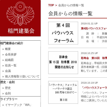
TOP
＞
会員からの情報一覧
2019.01.11 UP
第4回バウハウスフォ
講 師 ： 新藤 
日 時 ： 平成3
会 場 ： 渋
稲門建築会の紹介
丘町23-21
概要
2000円、 学生
…
2018.10.25 UP
会長挨拶
彩寿会 第15回 秋季展
組織図
彩寿会は，早稲田大学
役員一覧
原作者林謙一氏（旧苗
会議
動しています。 この
期： 2018年11月28日
個人情報取り扱いについて
00） □場
…続きを読
歴史・会則
2018.10.19 UP
歴史
「バウハウスフォー
「バウハウス」フォー
会則
明様によりバウハウス
ライブラリー
様にご講演していただ
により開催します。
イヤーブック「WA」