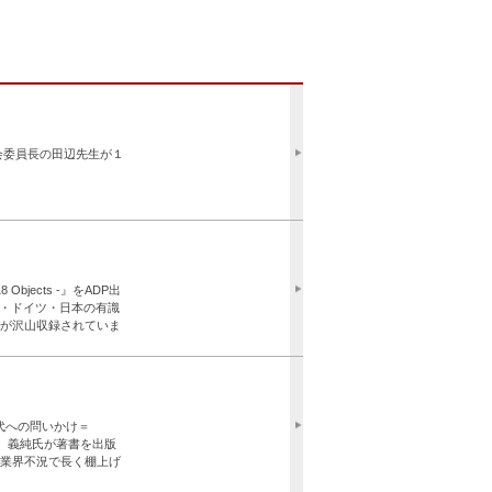
会委員長の田辺先生が１
録はこちらから（無料）） 参加登録
18 Objects -』をADP出
ンランド・ドイツ・日本の有識
が沢山収録されていま
ける内容となっていま
代への問いかけ＝
 義純氏が著書を出版
版業界不況で長く棚上げ
特徴は建物のいたる所に