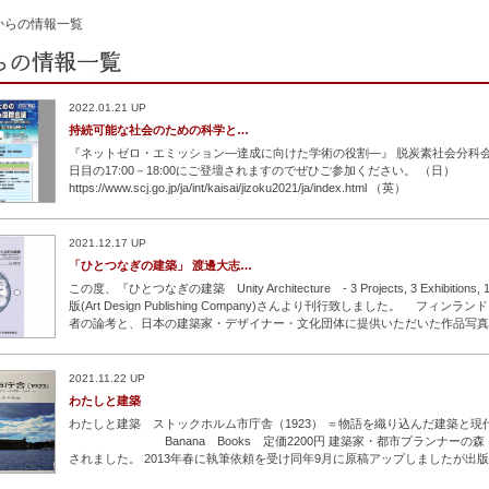
からの情報一覧
2022.01.21 UP
持続可能な社会のための科学と…
『ネットゼロ・エミッション―達成に向けた学術の役割―』 脱炭素社会分科
日目の17:00－18:00にご登壇されますのでぜひご参加ください。 （日）
https://www.scj.go.jp/ja/int/kaisai/jizoku2021/ja/index.html （英）
https://www.scj.go.jp/ja/int/kaisai/jizoku2021/index.html （参加登
【日時】2022年1月31日（月）16:00－18:00 2022年2月1日（火
…続きを読む
2021.12.17 UP
「ひとつなぎの建築」 渡邊大志…
この度、『ひとつなぎの建築 Unity Architecture - 3 Projects, 3 Exhibitions, 
版(Art Design Publishing Company)さんより刊行致しました。 フィ
者の論考と、日本の建築家・デザイナー・文化団体に提供いただいた作品写真
す。 しかも、和英併記です。あらゆる分野の世界中の人々に楽しんでいただ
す。価格は税込
…続きを読む
2021.11.22 UP
わたしと建築
わたしと建築 ストックホルム市庁舎（1923） ＝物語を織り込んだ建築と現
Banana Books 定価2200円 建築家・都市プランナーの森
されました。 2013年春に執筆依頼を受け同年9月に原稿アップしましたが出
になっていましたが10月に出版されました。 ストックホルム市庁舎の大きな