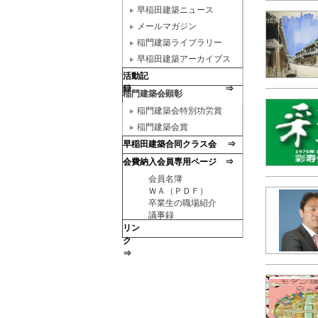
早稲田建築ニュース
メールマガジン
稲門建築ライブラリー
早稲田建築アーカイブス
活動記
録 ⇒
稲門建築会顕彰
稲門建築会特別功労賞
稲門建築会賞
早稲田建築合同クラス会 ⇒
会費納入会員専用ページ ⇒
会員名簿
ＷＡ（ＰＤＦ）
卒業生の職場紹介
議事録
リン
ク
⇒