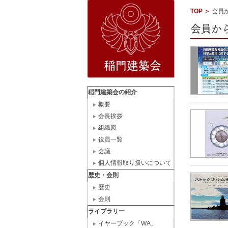
TOP
＞
会員
稲門建築会の紹介
概要
会長挨拶
組織図
役員一覧
会議
個人情報取り扱いについて
歴史・会則
歴史
会則
ライブラリー
イヤーブック「WA」