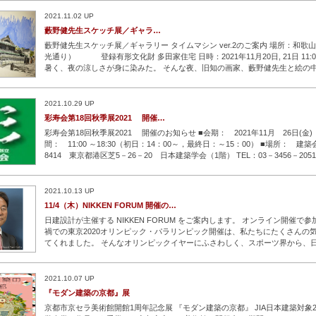
様々な物語が挿入され
…続きを読む
2021.11.02 UP
藪野健先生スケッチ展／ギャラ…
藪野健先生スケッチ展／ギャラリー タイムマシン ver.2のご案内 場所：和歌山市
光通り） 登録有形文化財 多田家住宅 日時：2021年11月20日, 21日 11:00-1
暑く、夜の涼しさが身に染みた。 そんな夜、旧知の画家、藪野健先生と絵の
た。 数日ごとに、メールで数枚ずつ、スペイン、イタリア、中国、エジプト・
の
…続きを読む
2021.10.29 UP
彩寿会第18回秋季展2021 開催…
彩寿会第18回秋季展2021 開催のお知らせ ■会期： 2021年11月 26日(金) ～ 
間： 11:00 ～18:30（初日：14：00～，最終日：～15：00） ■場所： 建築
8414 東京都港区芝5－26－20 日本建築学会（1階） TEL：03－3456－20
学建築学科の同窓の絵画同好会で、 1974年に発足した伝統あるグループです
に現在29名
…続きを読む
2021.10.13 UP
11/4（木）NIKKEN FORUM 開催の…
日建設計が主催する NIKKEN FORUM をご案内します。 オンライン開催で
禍での東京2020オリンピック・パラリンピック開催は、私たちにたくさんの
てくれました。 そんなオリンピックイヤーにふさわしく、スポーツ界から、
ル協会副会長の清宮 克幸氏をお招きします。 清宮氏は、大学や実業団のラグ
様なメンバーをまと
…続きを読む
2021.10.07 UP
『モダン建築の京都』展
京都市京セラ美術館開館1周年記念展 『モダン建築の京都』 JIA日本建築対象20