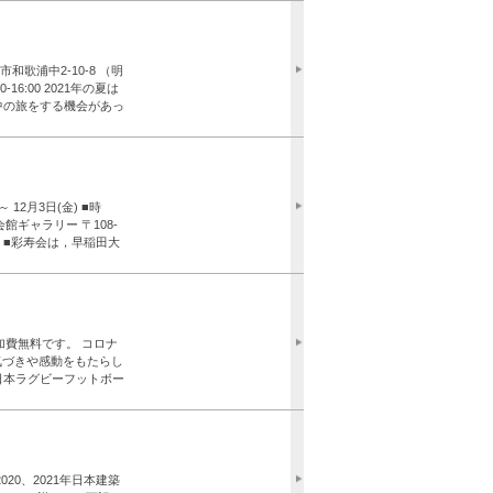
和歌浦中2-10-8 （明
6:00 2021年の夏は
中の旅をする機会があっ
・・ と水彩スケッチ
12月3日(金) ■時
会館ギャラリー 〒108-
51 ■彩寿会は，早稲田大
。 木村建一先生を筆頭
参加費無料です。 コロナ
気づきや感動をもたらし
日本ラグビーフットボー
ビーチームで国籍も多
20、2021年日本建築