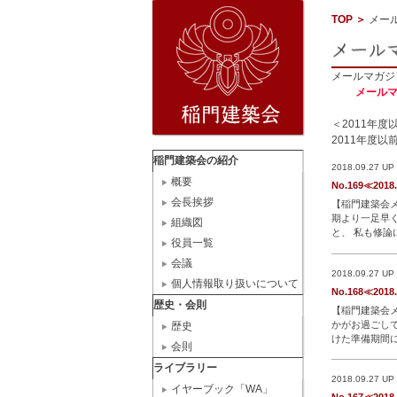
TOP
＞
メー
メールマガジ
メール
＜2011年
2011年度以
稲門建築会の紹介
2018.09.27 UP
概要
No.169≪2018
会長挨拶
【稲門建築会メルマガ】N
期より一足早
組織図
と、 私も修論
役員一覧
******************
会議
2018.09.27 UP
個人情報取り扱いについて
No.168≪2018
歴史・会則
【稲門建築会メルマガ】 
かがお過ごし
歴史
けた準備期間に
会則
******************
ライブラリー
2018.09.27 UP
イヤーブック「WA」