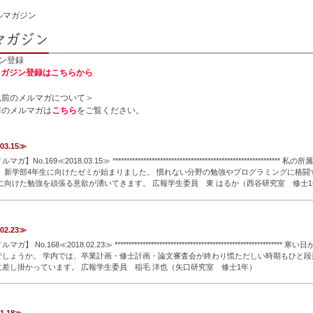
ルマガジン
ン登録
マガジン登録はこちらから
度以前のメルマガについて＞
前のメルマガは
こちら
をご覧ください。
.03.15≫
o.169≪2018.03.15≫ ********************************************************
く 新学部4年生に向けたゼミが始まりました。 慣れない分野の勉強やプログラミングに格闘
に向けた勉強を頑張る意欲が湧いてきます。 広報学生委員 東 はるか（西谷研究室 修士
*******
…続きを読む
.02.23≫
No.168≪2018.02.23≫ ********************************************************
でしょうか。 学内では、卒業計画・修士計画・論文審査会が終わり慌ただしい時期もひと段
差し掛かっています。 広報学生委員 稲毛 洋也（矢口研究室 修士1年）
*****************************
…続きを読む