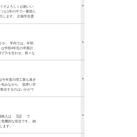
す。 今年もどうぞよろしくお願いい
つも1年の中で一番慌た
力します。 広報学生委
過ごしでしょうか。 学内では、年明
）は学部4年生の卒業計
同で力を合わせ、様々な
**** 気がつけば今年度の理工展も過ぎ
を包みながら、 肌寒い空
お散歩するのはいかがで
本年度の会費納入は 【[]】 で
に危機的な状況です。 納
します。