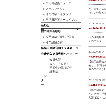
No.167≪2018
早稲田建築ニュース
***********
メールマガジン
たします。 
だしい時期と
稲門建築ライブラリー
員 和
…続き
早稲田建築アーカイブス
2018.09.27 UP
活動記
No.166≪2017
録 ⇒
稲門建築会顕彰
***********
稲門建築会特別功労賞
けの課題提出、
画のポスター
稲門建築会賞
提案が行われ
早稲田建築合同クラス会 ⇒
2018.09.27 UP
会費納入会員専用ページ ⇒
No.165≪2017
会員名簿
【稲門建築会メルマガ】 
ＷＡ（ＰＤＦ）
去り、 街路を
卒業生の職場紹介
気の中に温か
議事録
しょ
…続きを
リン
ク
2018.09.27 UP
⇒
No.164≪2017
【稲門建築会メルマガ】
す。 昨年、会
入票は近々に
******************