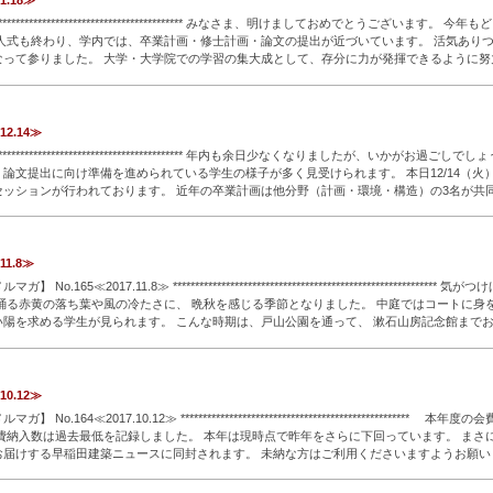
.1.18≫
************************************************* みなさま、明けましておめでとうございま
成人式も終わり、学内では、卒業計画・修士計画・論文の提出が近づいています。 活気ありつ
なって参りました。 大学・大学院での学習の集大成として、存分に力が発揮できるように努
を読む
.12.14≫
************************************************* 年内も余日少なくなりましたが、いかがお
論文提出に向け準備を進められている学生の様子が多く見受けられます。 本日12/14（火
セッションが行われております。 近年の卒業計画は他分野（計画・環境・構造）の3名が共
て
…続きを読む
.11.8≫
No.165≪2017.11.8≫ ********************************************************
踊る赤黄の落ち葉や風の冷たさに、 晩秋を感じる季節となりました。 中庭ではコートに身
い陽を求める学生が見られます。 こんな時期は、戸山公園を通って、 漱石山房記念館まで
読む
.10.12≫
 No.164≪2017.10.12≫ **************************************************** 
費納入数は過去最低を記録しました。 本年は現時点で昨年をさらに下回っています。 まさ
お届けする早稲田建築ニュースに同封されます。 未納な方はご利用くださいますようお願い
****
…続きを読む