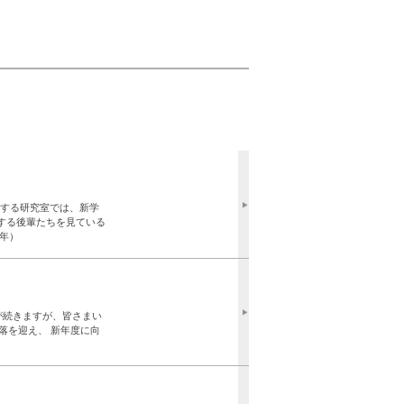
**** 私の所属する研究室では、新学
する後輩たちを見ている
1年）
**** 寒い日が続きますが、皆さまい
落を迎え、 新年度に向